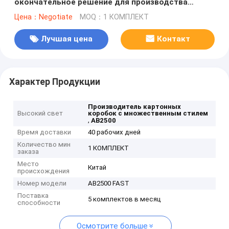
окончательное решение для производства
небольших партий картонного картона с
Цена：Negotiate
MOQ：1 КОМПЛЕКТ
различными стилями
Лучшая цена
Контакт
Характер Продукции
Производитель картонных
Высокий свет
коробок с множественным стилем
,
AB2500
Время доставки
40 рабочих дней
Количество мин
1 КОМПЛЕКТ
заказа
Место
Китай
происхождения
Номер модели
AB2500 FAST
Поставка
5 комплектов в месяц
способности
Осмотрите больше