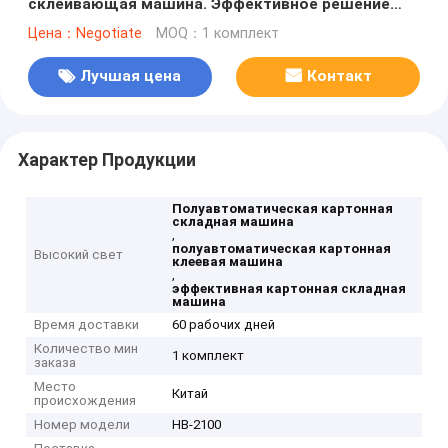
склеивающая машина. Эффективное решение
для складывания и склеивания картонных
Цена：Negotiate
MOQ：1 комплект
коробок.
Лучшая цена
Контакт
Характер Продукции
Полуавтоматическая картонная
складная машина
,
полуавтоматическая картонная
Высокий свет
клеевая машина
,
эффективная картонная складная
машина
Время доставки
60 рабочих дней
Количество мин
1 комплект
заказа
Место
Китай
происхождения
Номер модели
HB-2100