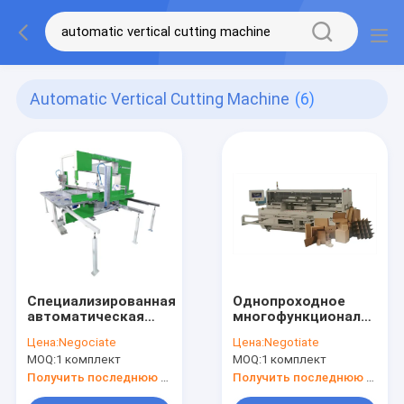
Automatic Vertical Cutting Machine
(6)
Специализированная
Однопроходное
автоматическая
многофункциональное
вертикальная
автоматическое
Цена:
Negociate
Цена:
Negotiate
режущая машина
гофрированное
MOQ:
1 комплект
MOQ:
1 комплект
4KW ленточная пила
коробка
AHS-1524
изготовления
Получить последнюю цену
Получить последнюю цену
машины низкое