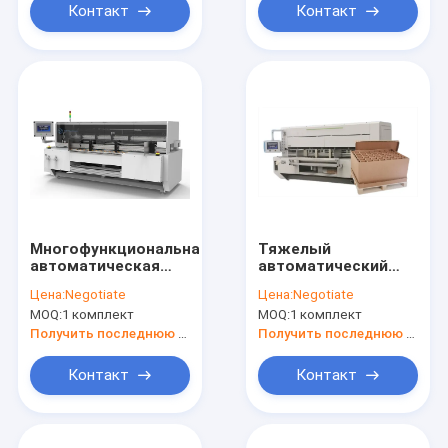
потребление
Контакт
Контакт
Многофункциональная
Тяжелый
автоматическая
автоматический
коробка
коробка-
Цена:
Negotiate
Цена:
Negotiate
изготовитель 50Hz /
производитель 220V
MOQ:
1 комплект
MOQ:
1 комплект
60Hz BM3000
380V 415V BM3000
Картонная коробка
HD
Получить последнюю цену
Получить последнюю цену
изготовитель
Контакт
Контакт