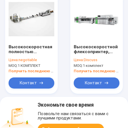
Высокоскоростная
Высокоскоростной
полностью
флексопринтер,
автоматическая
слотер, резач,
Цена:
negotiable
Цена:
Discuss
линия по
папка, клеевая
MOQ:
1 КОМПЛЕКТ
MOQ:
1 комплект
производству
линия
сверхпрочной
Получить последнюю цену
Получить последнюю цену
гофроупаковки с
производительностью
Контакт
Контакт
5000 листов в час и
давлением резки
400-450 тонн.
Экономьте свое время
Позвольте нам связаться с вами с
лучшими продуктами.